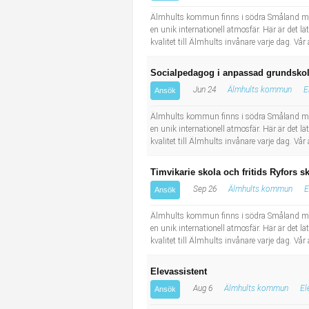
Industriell tillverkning
Behandlingsassistent/Socialpedagog
Älmhults kommun finns i södra Småland med
en unik internationell atmosfär. Här är det l
kvalitet till Älmhults invånare varje dag. V
Installation, drift, underhåll
Tandsköterska
Socialpedagog i anpassad grundsko
Kropps- och skönhetsvård
Budbilsförare
Jun 24
Älmhults kommun
E
Ansök
Kultur, media, design
Tidningsbud/Tidningsdistributör
Älmhults kommun finns i södra Småland med
en unik internationell atmosfär. Här är det l
kvalitet till Älmhults invånare varje dag. V
Militärt arbete
Lärare i fritidshem/Fritidspedagog
Timvikarie skola och fritids Ryfors s
Naturbruk
Taxiförare/Taxichaufför
Sep 26
Älmhults kommun
E
Ansök
Naturvetenskapligt arbete
Läkarsekreterare/Vårdadmin/Medicinsk sekreterare
Älmhults kommun finns i södra Småland med
en unik internationell atmosfär. Här är det l
kvalitet till Älmhults invånare varje dag. V
Pedagogiskt arbete
Lastbilsförare m.fl.
Elevassistent
Sanering och renhållning
Fastighetsskötare
Aug 6
Älmhults kommun
El
Ansök