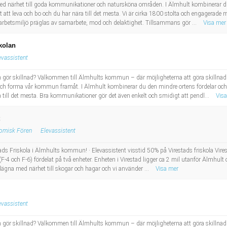
 närhet till goda kommunikationer och natursköna områden. I Älmhult kombinerar d
ätt att leva och bo och du har nära till det mesta. Vi är cirka 1800 stolta och engagerad
år arbetsmiljö präglas av samarbete, mod och delaktighet. Tillsammans gör ...
Visa mer
kolan
evassistent
gör skillnad? Välkommen till Älmhults kommun – där möjligheterna att göra skillnad 
ch forma vår kommun framåt. I Älmhult kombinerar du den mindre ortens fördelar och 
ra till det mesta. Bra kommunikationer gör det även enkelt och smidigt att pendl...
Vis
nomisk Fören
Elevassistent
ads Friskola i Älmhults kommun! · Elevassistent visstid 50% på Virestads friskola Vire
(F-4 och F-6) fördelat på två enheter. Enheten i Virestad ligger ca 2 mil utanför Älmhult 
ägna med närhet till skogar och hagar och vi använder ...
Visa mer
evassistent
gör skillnad? Välkommen till Älmhults kommun – där möjligheterna att göra skillnad 