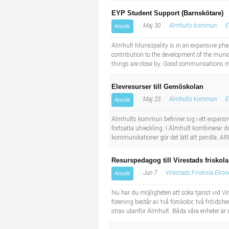
EYP Student Support (Barnskötare)
Maj 30
Älmhults kommun
E
Ansök
Älmhult Municipality is in an expansive pha
contribution to the development of the munic
things are close by. Good communications ma
Elevresurser till Gemöskolan
Maj 23
Älmhults kommun
E
Ansök
Älmhults kommun befinner sig i ett expansiv
fortsatta utveckling. I Älmhult kombinerar du
kommunikationer gör det lätt att pendla. A
Resurspedagog till Virestads friskola
Jun 7
Virestads Friskola Eko
Ansök
Nu har du möjligheten att söka tjänst vid Vi
förening består av två förskolor, två fritidsh
strax utanför Älmhult. Båda våra enheter är 