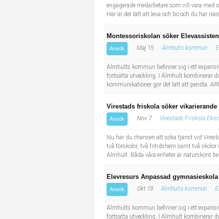
engagerade medarbetare som vill vara med o
Här är det lätt att leva och bo och du har nä
Montessoriskolan söker Elevassisten
Maj 15
Älmhults kommun
E
Ansök
Älmhults kommun befinner sig i ett expansiv
fortsatta utveckling. I Älmhult kombinerar du
kommunikationer gör det lätt att pendla. 
Virestads friskola söker vikarierande
Nov 7
Virestads Friskola Eko
Ansök
Nu har du chansen att söka tjänst vid Virest
två förskolor, två fritidshem samt två skolor 
Älmhult. Båda våra enheter är naturskönt bel
Elevresurs Anpassad gymnasieskola
Okt 19
Älmhults kommun
E
Ansök
Älmhults kommun befinner sig i ett expansiv
fortsatta utveckling. I Älmhult kombinerar du