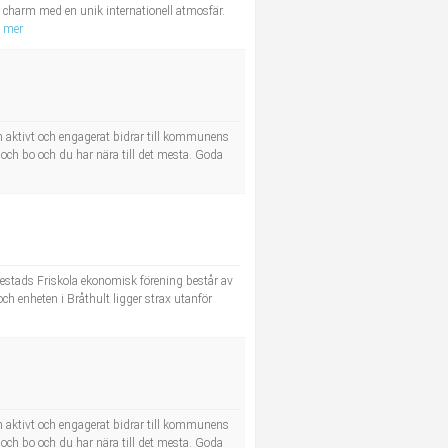
charm med en unik internationell atmosfär.
a mer
m aktivt och engagerat bidrar till kommunens
a och bo och du har nära till det mesta. Goda
restads Friskola ekonomisk förening består av
och enheten i Bråthult ligger strax utanför
m aktivt och engagerat bidrar till kommunens
a och bo och du har nära till det mesta. Goda