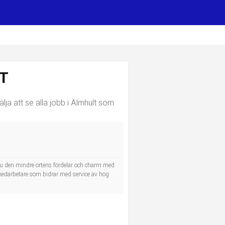
T
lja att se alla jobb i Älmhult som
u den mindre ortens fördelar och charm med
e medarbetare som bidrar med service av hög