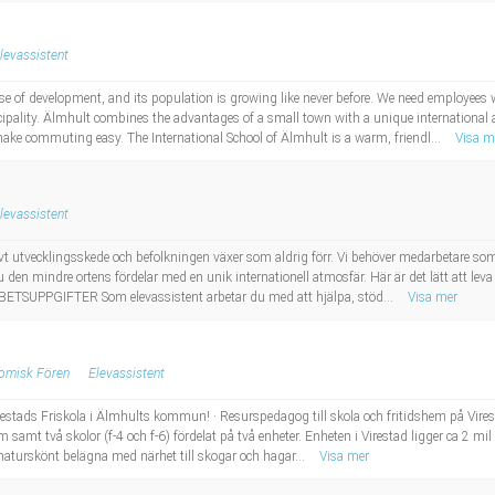
levassistent
se of development, and its population is growing like never before. We need employees
ipality. Älmhult combines the advantages of a small town with a unique international a
ke commuting easy. The International School of Älmhult is a warm, friendl...
Visa m
levassistent
t utvecklingsskede och befolkningen växer som aldrig förr. Vi behöver medarbetare so
 den mindre ortens fördelar med en unik internationell atmosfär. Här är det lätt att lev
RBETSUPPGIFTER Som elevassistent arbetar du med att hjälpa, stöd...
Visa mer
nomisk Fören
Elevassistent
restads Friskola i Älmhults kommun! · Resurspedagog till skola och fritidshem på Vires
em samt två skolor (f-4 och f-6) fördelat på två enheter. Enheten i Virestad ligger ca 2 mi
naturskönt belägna med närhet till skogar och hagar...
Visa mer