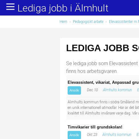
Lediga jobb i Älmhult
Yrkesområden
Populära jobb
Hem
›
Pedagogiskt arbete
›
Elevassistenter m.f
Administration, ekonomi, juridik
Undersköterska, hemtjänst och äldreboende
Bygg och anläggning
Städare/Lokalvårdare
LEDIGA JOBB S
Chefer och verksamhetsledare
Barnskötare
Se lediga jobb som Elevassistent i
Data/IT
Lärare i förskola/Förskollärare
finns hos arbetsgivaren.
Elevassistent, vikariat, Anpassad gr
Försäljning, inköp, marknadsföring
Lagerarbetare
Dec 10
Älmhults kommun
E
Ansök
Hantverksyrken
Bussförare/Busschaufför
Älmhults kommun finns i södra Småland med
en unik internationell atmosfär. Här är det l
kvalitet till Älmhults invånare varje dag. V
Hotell, restaurang, storhushåll
Elevassistent
Timvikarier till grundskolan!
Hälso- och sjukvård
Personlig assistent
Okt 23
Älmhults kommun
E
Ansök