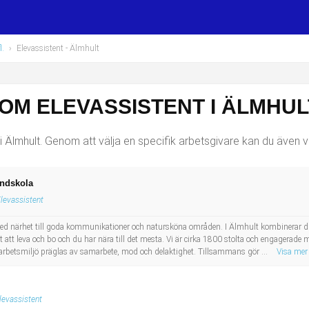
l.
›
Elevassistent
- Älmhult
OM ELEVASSISTENT I ÄLMHUL
 Älmhult. Genom att välja en specifik arbetsgivare kan du även vä
undskola
levassistent
 närhet till goda kommunikationer och natursköna områden. I Älmhult kombinerar d
ätt att leva och bo och du har nära till det mesta. Vi är cirka 1800 stolta och engagerad
år arbetsmiljö präglas av samarbete, mod och delaktighet. Tillsammans gör ...
Visa mer
levassistent