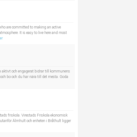
 who are committed to making an active
tmosphere. It is easy to live here and most
er
m aktivt och engagerat bidrar till kommunens
a och bo och du har nära till det mesta. Goda
tads friskola. Virestads Friskola ekonomisk
l utanför Älmhult och enheten i Bråthult ligger