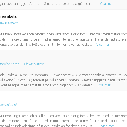
anässkolan ligger i Älmhult i Småland, alldeles nära gränsen til...
Visa mer
orps skola
levassistent
t utvecklingsskede och befolkningen växer som aldrig förr. Vi behöver medarbetare so
 den mindre ortens fördelar med en unik internationell atmosfär. Här är det lätt att lev
orps skola är den lilla F-3 skolan mitt i byn omgiven av vacker...
Visa mer
onomisk Fören
Elevassistent
tads Friskola i Älmhults kommun! · Elevassistent 75% Virestads friskola läsåret 2023-2
vå skolor (F-4 och F-6) fördelat på två enheter. Enheten i Virestad ligger ca 2 mil utanfö
könt belägna med närhet till skogar och hagar och vi använder...
Visa mer
levassistent
t utvecklingsskede och befolkningen växer som aldrig förr. Vi behöver medarbetare so
 den mindre ortens fördelar med en unik internationell atmosfär. Här är det lätt att lev
assad grundskola finns på Klöxhultsskolan för elever i årskurs 1...
Visa mer