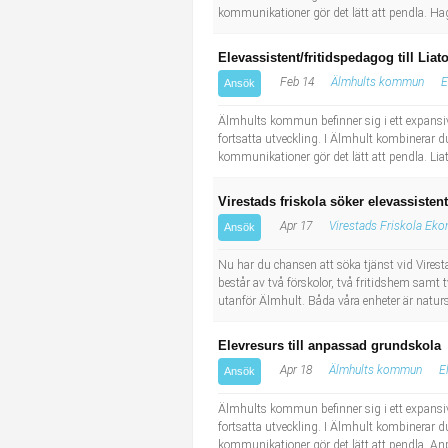
kommunikationer gör det lätt att pendla. Hag
Elevassistent/fritidspedagog till Liat
Feb 14
Älmhults kommun
E
Ansök
Älmhults kommun befinner sig i ett expansiv
fortsatta utveckling. I Älmhult kombinerar du
kommunikationer gör det lätt att pendla. Liat
Virestads friskola söker elevassistent
Apr 17
Virestads Friskola Ek
Ansök
Nu har du chansen att söka tjänst vid Vires
består av två förskolor, två fritidshem samt t
utanför Älmhult. Båda våra enheter är naturs
Elevresurs till anpassad grundskola
Apr 18
Älmhults kommun
E
Ansök
Älmhults kommun befinner sig i ett expansiv
fortsatta utveckling. I Älmhult kombinerar du
kommunikationer gör det lätt att pendla. Anp