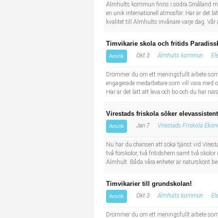
Socialt arbete
Informatör/Kommunikatör
Älmhults kommun finns i södra Småland med
en unik internationell atmosfär. Här är det l
kvalitet till Älmhults invånare varje dag. V
Säkerhetsarbete
Brevbärare
Timvikarie skola och fritids Paradiss
Tekniskt arbete
Sjuksköterska, grundutbildad
Okt 3
Älmhults kommun
El
Ansök
Drömmer du om ett meningsfullt arbete som 
Transport
Kock, storhushåll
engagerade medarbetare som vill vara med o
Här är det lätt att leva och bo och du har nä
Undersköterska, vård- o specialavd. o mottagning
Virestads friskola söker elevassistent
Bibliotekarie
Jan 7
Virestads Friskola Eko
Ansök
Nu har du chansen att söka tjänst vid Virest
Administrativ assistent
två förskolor, två fritidshem samt två skolor 
Älmhult. Båda våra enheter är naturskönt bel
Lärare i gymnasiet
Timvikarier till grundskolan!
Okt 3
Älmhults kommun
El
Ansök
Drömmer du om ett meningsfullt arbete som 