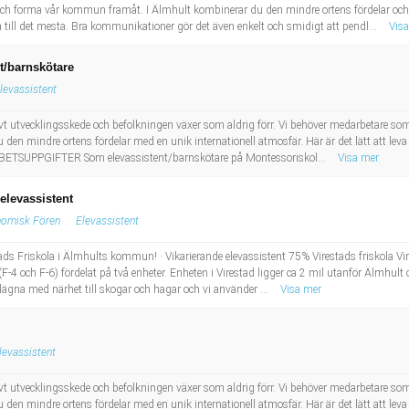
ch forma vår kommun framåt. I Älmhult kombinerar du den mindre ortens fördelar och 
ra till det mesta. Bra kommunikationer gör det även enkelt och smidigt att pendl...
Vis
t/barnskötare
levassistent
t utvecklingsskede och befolkningen växer som aldrig förr. Vi behöver medarbetare so
 den mindre ortens fördelar med en unik internationell atmosfär. Här är det lätt att lev
ARBETSUPPGIFTER Som elevassistent/barnskötare på Montessoriskol...
Visa mer
 elevassistent
nomisk Fören
Elevassistent
ads Friskola i Älmhults kommun! · Vikarierande elevassistent 75% Virestads friskola Vi
(F-4 och F-6) fördelat på två enheter. Enheten i Virestad ligger ca 2 mil utanför Älmhult 
ägna med närhet till skogar och hagar och vi använder ...
Visa mer
levassistent
t utvecklingsskede och befolkningen växer som aldrig förr. Vi behöver medarbetare so
 den mindre ortens fördelar med en unik internationell atmosfär. Här är det lätt att lev