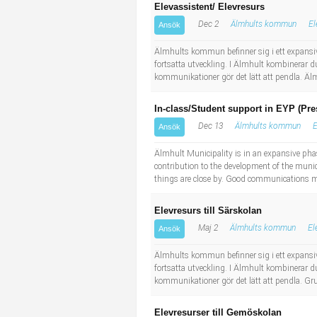
Elevassistent/ Elevresurs
Dec 2
Älmhults kommun
El
Ansök
Älmhults kommun befinner sig i ett expansiv
fortsatta utveckling. I Älmhult kombinerar du
kommunikationer gör det lätt att pendla. Äl
In-class/Student support in EYP (Pre
Dec 13
Älmhults kommun
E
Ansök
Älmhult Municipality is in an expansive pha
contribution to the development of the munic
things are close by. Good communications ma
Elevresurs till Särskolan
Maj 2
Älmhults kommun
El
Ansök
Älmhults kommun befinner sig i ett expansiv
fortsatta utveckling. I Älmhult kombinerar du
kommunikationer gör det lätt att pendla. Gru
Elevresurser till Gemöskolan