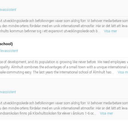
evassistent
t utvecklingsskede och befolkningen växer som aldrig förr. Vi behöver medarbetare so
 den mindre ortens fördelar med en unik internationell atmosfär. Här är det lätt att lev
mhults kommun befinner sig i ett expansivt utvecklingsskede och b...
Visa mer
school)
levassistent
se of development, and its population is growing like never before. We need employees
ipality. Älmhult combines the advantages of a small town with a unique international a
ke commuting easy. The last years the International school of Älmhult has...
Visa m
evassistent
t utvecklingsskede och befolkningen växer som aldrig förr. Vi behöver medarbetare so
 den mindre ortens fördelar med en unik internationell atmosfär. Här är det lätt att lev
ndsärskolan finns på Klöxhultsskolan för elever i årskurs 1-6 oc...
Visa mer