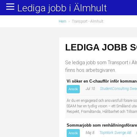
Lediga jobb i Älmhult
Yrkesområden
Populära jobb
Hem
›
Transport
- Älmhult
Administration, ekonomi, juridik
Undersköterska, hemtjänst och äldreboende
Bygg och anläggning
Städare/Lokalvårdare
LEDIGA JOBB 
Chefer och verksamhetsledare
Barnskötare
Se lediga jobb som Transport i Älm
Data/IT
Lärare i förskola/Förskollärare
finns hos arbetsgivaren.
Vi söker en C-chaufför inför komman
Försäljning, inköp, marknadsföring
Lagerarbetare
Jul 10
StudentConsulting Swed
Ansök
Hantverksyrken
Bussförare/Busschaufför
Är du en engagerad och ansvarsfull förare so
SSAM har en tydlig vision – ett Småland utan 
Respekt, Framåtanda, Hållbarhet och Tillsam
Hotell, restaurang, storhushåll
Elevassistent
Sommarjobb som renhållningsförare 
Hälso- och sjukvård
Personlig assistent
Maj 8
TopWork Sverige AB
Ansök