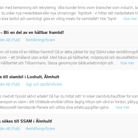
tar med bemanning och rekrytering. Våra kunder finns inom branscher som industri, lage
 du söker nya medarbetare eller nya utmaningar. TopWork - vi hittar rätt medarbetare till
öra lastbil och samtidigt göra en viktig insats för samhället? Hos TopW...
Visa mer
– Bli en del av en hållbar framtid!
den AB (Publ)
Renhållningsförare
vill bidra till en hållbar framtid? Då är detta jobbet för dig! SSAM söker renhållningsför
 – ett Småland utan avfall. Med fokus på hållbarhet, miljöskydd och resurseffektivite
, Hållbarhet och Tillsammans. Dessa genomsyrar både arbetsmiljön och...
Visa mer
till slambil i Loshult, Älmhult
den AB (Publ)
Sug- och spolbilsförare
ivs med ett fysiskt aktivt arbete? Då har du hittat rätt! Vi söker slambilschaufförer fö
ansport av slam i ditt tilldelade område Utföra daglig tillsyn och vård av fordon, på
ofessionellt bemötande Planera och utföra dina arbetsuppgifter självs...
Visa mer
 sökes till SSAM i Älmhult!
den AB (Publ)
Renhållningsförare