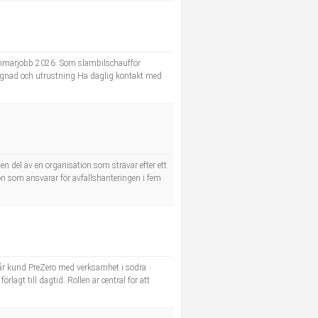
r sommarjobb 2026. Som slambilschaufför
byggnad och utrustning Ha daglig kontakt med
en del av en organisation som strävar efter ett
n som ansvarar för avfallshanteringen i fem
ll vår kund PreZero med verksamhet i södra
lagt till dagtid. Rollen är central för att