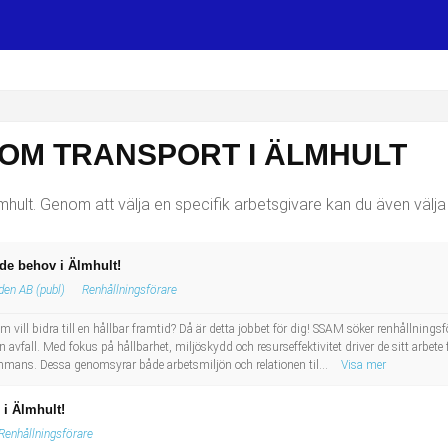
SOM TRANSPORT I ÄLMHULT
hult. Genom att välja en specifik arbetsgivare kan du även välja 
de behov i Älmhult!
en AB (publ)
Renhållningsförare
m vill bidra till en hållbar framtid? Då är detta jobbet för dig! SSAM söker renhållnin
avfall. Med fokus på hållbarhet, miljöskydd och resurseffektivitet driver de sitt arbete
mans. Dessa genomsyrar både arbetsmiljön och relationen til...
Visa mer
i Älmhult!
Renhållningsförare