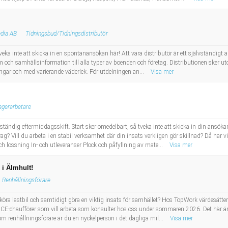
edia AB
Tidningsbud/Tidningsdistributör
så tveka inte att skicka in en spontanansökan här! Att vara distributör är ett självständig
lam och samhällsinformation till alla typer av boenden och företag. Distributionen sker u
ar och med varierande väderlek. För utdelningen an...
Visa mer
agerarbetare
 ständig eftermiddagsskift. Start sker omedelbart, så tveka inte att skicka in din ansö
drag? Vill du arbeta i en stabil verksamhet där din insats verkligen gör skillnad? Då har v
 lossning In- och utleveranser Plock och påfyllning av mate...
Visa mer
i Älmhult!
Renhållningsförare
ra lastbil och samtidigt göra en viktig insats för samhället? Hos TopWork värdesätter v
ch CE-chaufförer som vill arbeta som konsulter hos oss under sommaren 2026. Det här är
Som renhållningsförare är du en nyckelperson i det dagliga mil...
Visa mer