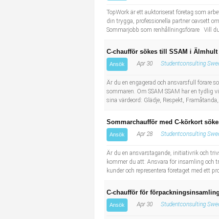
Industriell tillverkning
Behandlingsassistent/Socialpedagog
TopWork är ett auktoriserat företag som arbe
din trygga, professionella partner oavsett om
Sommarjobb som renhållningsförare Vill du k
Installation, drift, underhåll
Tandsköterska
C-chaufför sökes till SSAM i Älmhult 
Kropps- och skönhetsvård
Budbilsförare
Apr 30
Studentconsulting Swe
Ansök
Kultur, media, design
Tidningsbud/Tidningsdistributör
Är du en engagerad och ansvarsfull förare som 
sommaren. Om SSAM SSAM har en tydlig vision
sina värdeord: Glädje, Respekt, Framåtanda
Militärt arbete
Lärare i fritidshem/Fritidspedagog
Sommarchaufför med C-körkort sökes 
Naturbruk
Taxiförare/Taxichaufför
Apr 28
Studentconsulting Swe
Ansök
Naturvetenskapligt arbete
Läkarsekreterare/Vårdadmin/Medicinsk sekreterare
Är du en ansvarstagande, initiativrik och tr
kommer du att: Ansvara för insamling och tr
kunder och representera företaget med ett pr
Pedagogiskt arbete
Lastbilsförare m.fl.
C-chaufför för förpackningsinsamling
Sanering och renhållning
Fastighetsskötare
Apr 30
Studentconsulting Swe
Ansök