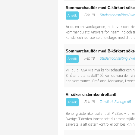
Sommarchaufför med C-körkort sökes 
Feb 18
Studentconsulting Swe
Ansök
Är du en ansvarstagande, initiativrik och tr
kommer du att: Ansvara för insamling och tr
kunder och representera företaget med ett pr
Sommarchaufför med B-körkort sökes t
Feb 18
Studentconsulting Swe
Ansök
Vill du bli SSAM:s nya kärlbilschaufför och h
Småland utan avfall? Då kan du vara den vi
ägarkommuner i Småland: Markaryd, Lessebo,
Vi söker cisternkontrollant!
Feb 18
TopWork Sverige AB
Ansök
Behörig cisternkontrollant till PreZero – bli 
Sverige. Tjänsten innebär att du arbetar själv
säkerställa att cisternkontroller och besiktn