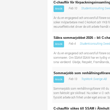
C-chaufför för förpackningsinsamling
Feb 10
Studentconsulting Swe
Ansök
Är du en engagerad och ansvarsfull förare so
söker miljöarbetare med C-körkort och YKB 
resurseffektivitet driver de sitt arbete fram
Säkra sommarjobbet 2026 – bli C-cha
Feb 4
Studentconsulting Swed
Ansök
Är du en engagerad och ansvarsfull förare som 
sommaren. Om SSAM SSAM har en tydlig vision
sina värdeord: Glädje, Respekt, Framåtanda
Sommarjobb som renhållningsförare
Feb 13
TopWork Sverige AB
Ansök
Sommarjobb som renhållningsförare Vill du kö
som faktiskt gör skillnad. Nu söker vi C- o
fysiskt arbete och frihet under eget ansvar. 
C-chaufför sökes till SSAM i Älmhult 