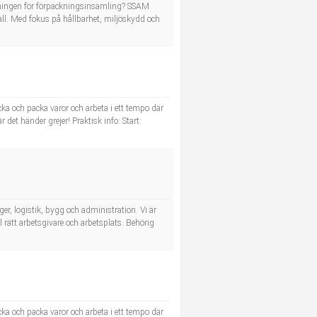
delningen för förpackningsinsamling? SSAM
l. Med fokus på hållbarhet, miljöskydd och
a och packa varor och arbeta i ett tempo där
r det händer grejer! Praktisk info: Start:
r, logistik, bygg och administration. Vi är
l rätt arbetsgivare och arbetsplats. Behörig
a och packa varor och arbeta i ett tempo där