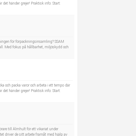
r det händer grejer! Praktisk info: Start:
delningen för förpackningsinsamling? SSAM
l. Med fokus på hållbarhet, miljöskydd och
a och packa varor och arbeta i ett tempo där
r det händer grejer! Praktisk info: Start:
are till Älmhult för ett vikariat under
t driver de sitt arbete framåt med hjälp av