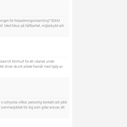
delningen för förpackningsinsamling? SSAM
l. Med fokus på hållbarhet, miljöskydd och
are till Älmhult för ett vikariat under
t driver de sitt arbete framåt med hjälp av
i schyssta villkor, personlig kontakt och jobb
 sommarjobbet för dig som gillar ansvar, ett