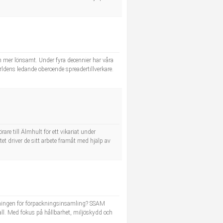
h mer lönsamt. Under fyra decennier har våra
rldens ledande oberoende spreadertillverkare.
are till Älmhult för ett vikariat under
t driver de sitt arbete framåt med hjälp av
delningen för förpackningsinsamling? SSAM
l. Med fokus på hållbarhet, miljöskydd och