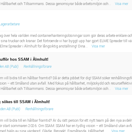
, Hållbarhet och Tillsammans. Dessa genomsyrar både arbetsmiljön och...
Visa mer
Lagerarbetare
ag över hela världen med containerhanteringslösningar som gör deras arbete enklare oc
sina truckar och kranar. Det förtroende vi har byggt upp har gjort ELME Spreader till vä
 Elme Spreader i Älmhult för långsiktig anställning! Dina...
Visa mer
ufför hos SSAM i Älmhult!
en AB (Publ)
Renhållningsförare
vill bidra till en hållbar framtid? Då är detta jobbet för dig! SSAM söker renhållningsför
 – ett Småland utan avfall. Med fokus på hållbarhet, miljöskydd och resurseffektivite
, Hållbarhet och Tillsammans. Dessa genomsyrar både arbetsmiljön och...
Visa mer
 sökes till SSAM i Älmhult!
den AB (Publ)
Renhållningsförare
m vill bidra till en hållbar framtid? Är du rätt person för ett nytt team på den nya av
för start sommaren 2026. Om SSAM: SSAM har en tydlig vision – ett Småland utan avfal
åt med hjälp av sina värdeord: Glädje, Respekt, Framåtanda, Hållbarhet ...
Visa mer