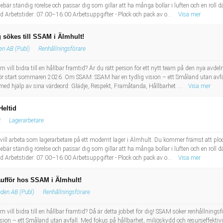
nebär ständig rörelse och passar dig som gillar att ha många bollar i luften och en roll dä
 Arbetstider: 07:00–16:00 Arbetsuppgifter - Plock och pack av o...
Visa mer
 sökes till SSAM i Älmhult!
en AB (Publ)
Renhållningsförare
m vill bidra till en hållbar framtid? Är du rätt person för ett nytt team på den nya av
för start sommaren 2026. Om SSAM: SSAM har en tydlig vision – ett Småland utan avfal
åt med hjälp av sina värdeord: Glädje, Respekt, Framåtanda, Hållbarhet ...
Visa mer
Heltid
B
Lagerarbetare
ll arbeta som lagerarbetare på ett modernt lager i Älmhult. Du kommer främst att plock
nebär ständig rörelse och passar dig som gillar att ha många bollar i luften och en roll dä
 Arbetstider: 07:00–16:00 Arbetsuppgifter - Plock och pack av o...
Visa mer
ufför hos SSAM i Älmhult!
den AB (Publ)
Renhållningsförare
vill bidra till en hållbar framtid? Då är detta jobbet för dig! SSAM söker renhållningsför
 – ett Småland utan avfall. Med fokus på hållbarhet, miljöskydd och resurseffektivite