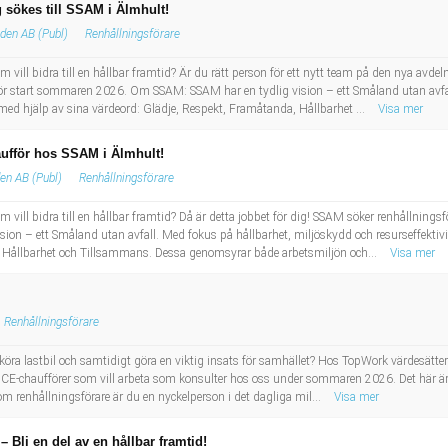
 sökes till SSAM i Älmhult!
den AB (Publ)
Renhållningsförare
m vill bidra till en hållbar framtid? Är du rätt person för ett nytt team på den nya av
för start sommaren 2026. Om SSAM: SSAM har en tydlig vision – ett Småland utan avfal
åt med hjälp av sina värdeord: Glädje, Respekt, Framåtanda, Hållbarhet ...
Visa mer
ufför hos SSAM i Älmhult!
en AB (Publ)
Renhållningsförare
vill bidra till en hållbar framtid? Då är detta jobbet för dig! SSAM söker renhållningsför
 – ett Småland utan avfall. Med fokus på hållbarhet, miljöskydd och resurseffektivite
, Hållbarhet och Tillsammans. Dessa genomsyrar både arbetsmiljön och...
Visa mer
Renhållningsförare
ra lastbil och samtidigt göra en viktig insats för samhället? Hos TopWork värdesätter v
ch CE-chaufförer som vill arbeta som konsulter hos oss under sommaren 2026. Det här är
Som renhållningsförare är du en nyckelperson i det dagliga mil...
Visa mer
– Bli en del av en hållbar framtid!