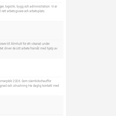
r, logistik, bygg och administration. Vi är
 rätt arbetsgivare och arbetsplats.
are till Älmhult för ett vikariat under
t driver de sitt arbete framåt med hjälp av
r sommarjobb 2026. Som slambilschaufför
byggnad och utrustning Ha daglig kontakt med