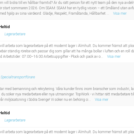
m vill bidra till en hållbar framtid? Är du rätt person för ett nytt team på den nya av
för start sommaren 2026. Om SSAM: SSAM har en tydlig vision – ett Småland utan avfal
åt med hjälp av sina värdeord: Glädje, Respekt, Framåtanda, Hållbarhet ...
Visa mer
Heltid
Lagerarbetare
ll arbeta som lagerarbetare på ett modernt lager i Älmhult. Du kommer främst att plock
nebär ständig rörelse och passar dig som gillar att ha många bollar i luften och en roll dä
 Arbetstider: 07:00–16:00 Arbetsuppgifter - Plock och pack av o...
Visa mer
Specialtransportförare
tar med bemanning och rekrytering. Våra kunder finns inom branscher som industri, lage
 du söker nya medarbetare eller nya utmaningar. TopWork - vi hittar rätt medarbetare til
 vår miljösatsning i Södra Sverige! Vi söker nu en behörig ci...
Visa mer
Heltid
Lagerarbetare
ll arbeta som lagerarbetare på ett modernt lager i Älmhult. Du kommer främst att plock