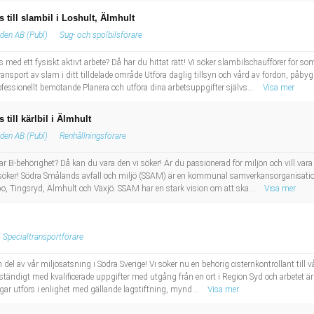
till slambil i Loshult, Älmhult
den AB (Publ)
Sug- och spolbilsförare
ivs med ett fysiskt aktivt arbete? Då har du hittat rätt! Vi söker slambilschaufförer fö
ansport av slam i ditt tilldelade område Utföra daglig tillsyn och vård av fordon, på
ofessionellt bemötande Planera och utföra dina arbetsuppgifter självs...
Visa mer
ill kärlbil i Älmhult
den AB (Publ)
Renhållningsförare
ar B-behörighet? Då kan du vara den vi söker! Är du passionerad för miljön och vill vara 
 söker! Södra Smålands avfall och miljö (SSAM) är en kommunal samverkansorganisatio
 Tingsryd, Älmhult och Växjö. SSAM har en stark vision om att ska...
Visa mer
Specialtransportförare
en del av vår miljösatsning i Södra Sverige! Vi söker nu en behörig cisternkontrollant ti
ständigt med kvalificerade uppgifter med utgång från en ort i Region Syd och arbetet är för
ingar utförs i enlighet med gällande lagstiftning, mynd...
Visa mer