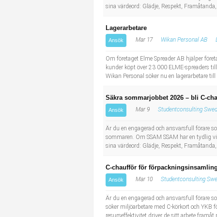
sina värdeord: Glädje, Respekt, Framåtanda
Lagerarbetare
Mar 17
Wikan Personal AB
Ansök
Om företaget Elme Spreader AB hjälper föret
kunder köpt över 23 000 ELME-spreaders till 
Wikan Personal söker nu en lagerarbetare till
Säkra sommarjobbet 2026 – bli C-cha
Mar 9
Studentconsulting Swed
Ansök
Är du en engagerad och ansvarsfull förare som 
sommaren. Om SSAM SSAM har en tydlig vision
sina värdeord: Glädje, Respekt, Framåtanda
C-chaufför för förpackningsinsamling
Mar 10
Studentconsulting Swe
Ansök
Är du en engagerad och ansvarsfull förare so
söker miljöarbetare med C-körkort och YKB 
resurseffektivitet driver de sitt arbete fram