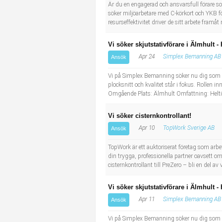
Socialt arbete
Informatör/Kommunikatör
Är du en engagerad och ansvarsfull förare so
söker miljöarbetare med C-körkort och YKB 
resurseffektivitet driver de sitt arbete fram
Säkerhetsarbete
Brevbärare
Vi söker skjutstativförare i Älmhult - 
Tekniskt arbete
Sjuksköterska, grundutbildad
Apr 24
Simplex Bemanning AB
Ansök
Vi på Simplex Bemanning söker nu dig som vi
Transport
Kock, storhushåll
plocksnitt och kvalitet står i fokus. Rollen in
Omgående Plats: Älmhult Omfattning: Heltid
Undersköterska, vård- o specialavd. o mottagning
Vi söker cisternkontrollant!
Bibliotekarie
Apr 10
TopWork Sverige AB
Ansök
TopWork är ett auktoriserat företag som arbe
Administrativ assistent
din trygga, professionella partner oavsett om
cisternkontrollant till PreZero – bli en del av
Lärare i gymnasiet
Vi söker skjutstativförare i Älmhult - 
Apr 11
Simplex Bemanning AB
Ansök
Vi på Simplex Bemanning söker nu dig som vi