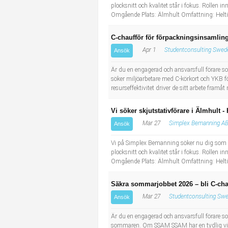
plocksnitt och kvalitet står i fokus. Rollen in
Omgående Plats: Älmhult Omfattning: Heltid
C-chaufför för förpackningsinsamling
Apr 1
Studentconsulting Swed
Ansök
Är du en engagerad och ansvarsfull förare so
söker miljöarbetare med C-körkort och YKB 
resurseffektivitet driver de sitt arbete fram
Vi söker skjutstativförare i Älmhult - 
Mar 27
Simplex Bemanning A
Ansök
Vi på Simplex Bemanning söker nu dig som vi
plocksnitt och kvalitet står i fokus. Rollen in
Omgående Plats: Älmhult Omfattning: Heltid
Säkra sommarjobbet 2026 – bli C-cha
Mar 27
Studentconsulting Swe
Ansök
Är du en engagerad och ansvarsfull förare som 
sommaren. Om SSAM SSAM har en tydlig vision