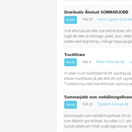
Distributör Älmhult SOMMARJOBB
Feb 25
Point Logistik Gota M
Ansök
Vi är alltid på jakt efter nya distributörer, 
ingår att dela ut tidningar, paket, post, rek
arbete med högt tempo, många trappuppgång
Truckförare
Mar 4
Wikan Personal AB
L
Ansök
Vi söker nu en truckförare för ett uppdrag på
erfaren truckförare på jakt efter ett nytt upp
Truckkörning med motviktstruck Lastning och
Sommarjobb som renhållningsförare 
Feb 26
TopWork Sverige AB
Ansök
Sommarjobb som renhållningsförare Vill du kö
som faktiskt gör skillnad. Nu söker vi C- o
fysiskt arbete och frihet under eget ansvar. 