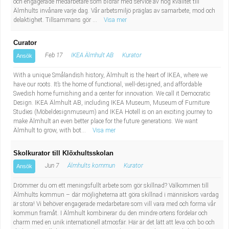
och engagerade medarbetare som bidrar med service av hög kvalitet till
Industriell tillverkning
Behandlingsassistent/Socialpedagog
Älmhults invånare varje dag. Vår arbetsmiljö präglas av samarbete, mod och
delaktighet. Tillsammans gör ...
Visa mer
Installation, drift, underhåll
Tandsköterska
Curator
Feb 17
IKEA Älmhult AB
Kurator
Ansök
Kropps- och skönhetsvård
Budbilsförare
With a unique Smålandish history, Älmhult is the heart of IKEA, where we
Kultur, media, design
Tidningsbud/Tidningsdistributör
have our roots. It’s the home of functional, well-designed, and affordable
Swedish home furnishing and a center for innovation. We call it Democratic
Design. IKEA Älmhult AB, including IKEA Museum, Museum of Furniture
Militärt arbete
Lärare i fritidshem/Fritidspedagog
Studies (Möbeldesignmuseum) and IKEA Hotell is on an exciting journey to
make Älmhult an even better place for the future generations. We want
Älmhult to grow, with bot...
Visa mer
Naturbruk
Taxiförare/Taxichaufför
Skolkurator till Klöxhultsskolan
Naturvetenskapligt arbete
Läkarsekreterare/Vårdadmin/Medicinsk
Jun 7
Älmhults kommun
Kurator
Ansök
sekreterare
Pedagogiskt arbete
Drömmer du om ett meningsfullt arbete som gör skillnad? Välkommen till
Älmhults kommun – där möjligheterna att göra skillnad i människors vardag
är stora! Vi behöver engagerade medarbetare som vill vara med och forma vår
Lastbilsförare m.fl.
Sanering och renhållning
kommun framåt. I Älmhult kombinerar du den mindre ortens fördelar och
charm med en unik internationell atmosfär. Här är det lätt att leva och bo och