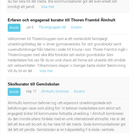
du har nära till det mesta. Bra kommunikationer gör det även enkelt och
Fastighetsskötare
Socialt arbete
smidigt att pendl...
Visa mer
Informatör/Kommunikatör
Säkerhetsarbete
Erfaren och engagerad kurator till Thoren Framtid Älmhult
Jul 6
Thorengruppen AB
Kurator
Ansök
Brevbärare
Tekniskt arbete
Välkommen till ThorenGruppen som är ett norrländskt familjeägt
utvecklingsföretag där vi driver gymnasieskolor, för- och grundskolor samt
Sjuksköterska, grundutbildad
Transport
vuxenutbildningar från Malmö i söder till Kiruna i norr. Thoren Framtid ingår i
ThorenGruppen med våra åtta förskolor och sexton grundskolor. Som
medarbetare hos oss får du en unik chans att forma och utveckla ditt område
Kock, storhushåll
och verksamheten. Tillsammans skapar vi Sveriges bästa skolor! Beskrivning
Vill du bli en del ...
Visa mer
Undersköterska, vård- o specialavd. o mottagning
Skolkurator till Gemöskolan
Bibliotekarie
Maj 17
Älmhults kommun
Kurator
Ansök
Älmhults kommun befinner sig i ett expansivt utvecklingsskede och
Administrativ assistent
befolkningen växer som aldrig förr. Vi behöver medarbetare som aktivt och
engagerat bidrar till kommunens fortsatta utveckling. I Älmhult kombinerar
Lärare i gymnasiet
du den mindre ortens fördelar med en unik internationell atmosfär. Här är det
lätt att leva och bo och du har nära till det mesta. Goda kommunikationer gör
det lätt att pendla. Gemöskolan är en tvåparallellig F-6 skola i centrala