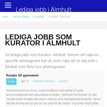
Yrkesområden
Populära jobb
Lediga jobb i Älmhult
Hem
›
Socialt arbete
›
Kuratorer
›
Kurator
- Älmhult
Administration, ekonomi, juridik
Undersköterska, hemtjänst och äldreboende
Bygg och anläggning
Städare/Lokalvårdare
LEDIGA JOBB SOM
KURATOR I ÄLMHULT
Chefer och verksamhetsledare
Barnskötare
Data/IT
Lärare i förskola/Förskollärare
Se lediga jobb som Kurator i Älmhult. Genom att välja en
specifik arbetsgivare kan du även välja att se alla jobb i
Försäljning, inköp, marknadsföring
Lagerarbetare
Älmhult som finns hos arbetsgivaren.
Kurator till gymnasiet
Hantverksyrken
Bussförare/Busschaufför
Apr 17
Älmhults kommun
Kurator
Ansök
Hotell, restaurang, storhushåll
Elevassistent
Älmhults kommun finns i södra Småland med närhet till goda
kommunikationer och natursköna områden. I Älmhult kombinerar du den
mindre ortens fördelar och charm med en unik internationell atmosfär. Här är
Hälso- och sjukvård
Personlig assistent
det lätt att leva och bo och du har nära till det mesta. Vi är cirka 1800 stolta