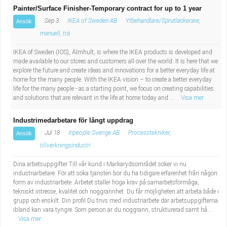
Painter/Surface Finisher-Temporary contract for up to 1 year
Sep 3
IKEA of Sweden AB
Ytbehandlare/Sprutlackerare,
Ansök
manuell, trä
IKEA of Sweden (IOS), Älmhult, is where the IKEA products is developed and
made available to our stores and customers all over the world. It is here that we
explore the future and create ideas and innovations for a better everyday life at
home for the many people. With the IKEA vision – to create a better everyday
life for the many people - as a starting point, we focus on creating capabilities
and solutions that are relevant in the life at home today and ...
Visa mer
Industrimedarbetare för långt uppdrag
Jul 18
Inpeople Sverige AB
Processtekniker,
Ansök
tillverkningsindustri
Dina arbetsuppgifter Till vår kund i Markarydsområdet söker vi nu
industriarbetare. För att söka tjänsten bör du ha tidigare erfarenhet från någon
form av industriarbete. Arbetet ställer höga krav på samarbetsförmåga,
tekniskt intresse, kvalitet och noggrannhet. Du får möjligheten att arbeta både i
grupp och enskilt. Din profil Du trivs med industriarbete där arbetsuppgifterna
ibland kan vara tyngre. Som person är du noggrann, strukturerad samt hå...
Visa mer