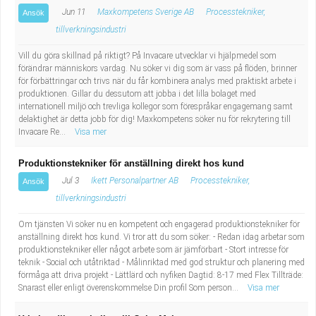
Industriell tillverkning
Behandlingsassistent/Socialpedagog
Jun 11
Maxkompetens Sverige AB
Processtekniker,
Ansök
tillverkningsindustri
Installation, drift, underhåll
Tandsköterska
Vill du göra skillnad på riktigt? På Invacare utvecklar vi hjälpmedel som
förändrar människors vardag. Nu söker vi dig som är vass på flöden, brinner
Kropps- och skönhetsvård
Budbilsförare
för förbättringar och trivs när du får kombinera analys med praktiskt arbete i
produktionen. Gillar du dessutom att jobba i det lilla bolaget med
internationell miljö och trevliga kollegor som förespråkar engagemang samt
Kultur, media, design
Tidningsbud/Tidningsdistributör
delaktighet är detta jobb för dig! Maxkompetens söker nu för rekrytering till
Invacare Re...
Visa mer
Militärt arbete
Lärare i fritidshem/Fritidspedagog
Produktionstekniker för anställning direkt hos kund
Jul 3
Ikett Personalpartner AB
Processtekniker,
Ansök
Naturbruk
Taxiförare/Taxichaufför
tillverkningsindustri
Naturvetenskapligt arbete
Läkarsekreterare/Vårdadmin/Medicinsk
Om tjänsten Vi söker nu en kompetent och engagerad produktionstekniker för
anställning direkt hos kund. Vi tror att du som söker: - Redan idag arbetar som
produktionstekniker eller något arbete som är jämförbart - Stort intresse för
sekreterare
Pedagogiskt arbete
teknik - Social och utåtriktad - Målinriktad med god struktur och planering med
förmåga att driva projekt - Lättlärd och nyfiken Dagtid: 8-17 med Flex Tillträde:
Lastbilsförare m.fl.
Snarast eller enligt överenskommelse Din profil Som person...
Sanering och renhållning
Visa mer