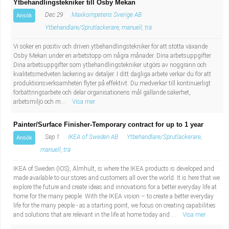
Ytbehandlingstekniker till Osby Mekan
Fastighetsskötare
Socialt arbete
Dec 29
Maxkompetens Sverige AB
Ansök
Ytbehandlare/Sprutlackerare, manuell, trä
Informatör/Kommunikatör
Säkerhetsarbete
Vi söker en positiv och driven ytbehandlingstekniker för att stötta växande
Brevbärare
Tekniskt arbete
Osby Mekan under en arbetstopp om några månader. Dina arbetsuppgifter
Dina arbetsuppgifter som ytbehandlingstekniker utgörs av noggrann och
kvalitetsmedveten lackering av detaljer. I ditt dagliga arbete verkar du för att
Sjuksköterska, grundutbildad
Transport
produktionsverksamheten flyter på effektivt. Du medverkar till kontinuerligt
förbättringsarbete och delar organisationens mål gällande säkerhet,
arbetsmiljö och m...
Visa mer
Kock, storhushåll
Painter/Surface Finisher-Temporary contract for up to 1 year
Undersköterska, vård- o specialavd. o mottagning
Sep 1
IKEA of Sweden AB
Ytbehandlare/Sprutlackerare,
Ansök
manuell, trä
Bibliotekarie
IKEA of Sweden (IOS), Älmhult, is where the IKEA products is developed and
made available to our stores and customers all over the world. It is here that we
Administrativ assistent
explore the future and create ideas and innovations for a better everyday life at
home for the many people. With the IKEA vision – to create a better everyday
Lärare i gymnasiet
life for the many people - as a starting point, we focus on creating capabilities
and solutions that are relevant in the life at home today and ...
Visa mer